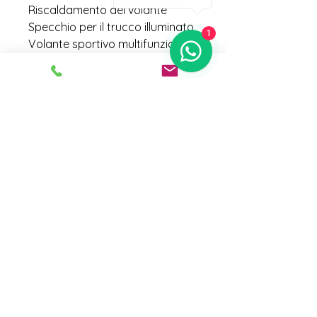
Riscaldamento del volante
Specchio per il trucco illuminato
1
Volante sportivo multifunzione
in pelle con paddle al volante
Pedali in acciaio inox spazzolato
Sedile posteriore/schienale
sdoppiabile, ripiegabile e mobile,
inclinazione dello schienale
regolabile
Specchietti retrovisori esterni
regolabili
elettricamente/ripiegabili,
riscaldabili, oscurabili
automaticamente con memoria
Alloggiamento dello specchietto
retrovisore esterno in nero
lucido
Differenziale automatico a
slittamento limitato