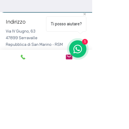
Indirizzo
Ti posso aiutare?
Via IV Giugno, 63
47899 Serravalle
1
Repubblica di San Marino - RSM
Registro delle imprese: Rep. San Marino
P.Iva/C.F./COE SM 28752
Contatti
Centralino
0549.943629
Simone Imola 366.1944620
info@logicdrive.i