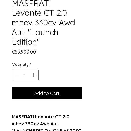
MASERATI
Levante GT 2.0
mhev 330cv Awd
Aut. "Launch
Edition"
Price
€53,900.00
Quantity
*
Add to Cart
MASERATI Levante GT 2.0
mhev 330cv Awd Aut.
"LAUNCH EDITION ONE of 200"