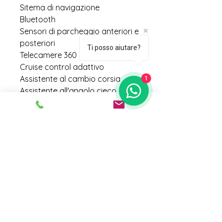
Sitema di navigazione
Bluetooth
Sensori di parcheggio anteriori e
posteriori
Ti posso aiutare?
Telecamere 360
Cruise control adattivo
Assistente al cambio corsia
1
Assistente all'angolo cieco
Specchi esterni elettrici e
fotoscromatici
Specchio interno fotocromatico
Portellone elettrico
Fari full Led
Tetto apribile panoramico
Isofix
Prezzo esposto escluso
immatricolazione/passaggio
di proprietà.