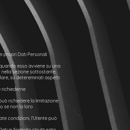
 propri Dati Personali
i quando esso avviene su una
i nella sezione sottostante.
olare, su detereminati aspetti
e richiederne
uò richiedere la limitazione
po se non la loro
te condizioni, l’Utente può
i Dati in formato strutturato,