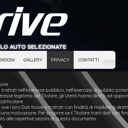
LO AUTO SELEZIONATE
NSIONI
GALLERY
PRIVACY
CONTATTI
zione
attati nell’interesse pubblico, nell’esercizio di pubblici poteri d
resse legittimo del Titolare, gli Utenti hanno diritto ad oppor
particolare.
, ove i loro Dati fossero trattati con finalità di marketing dire
na motivazione. Per scoprire se il Titolare tratti dati con fina
to alle rispettive sezioni di questo documento.