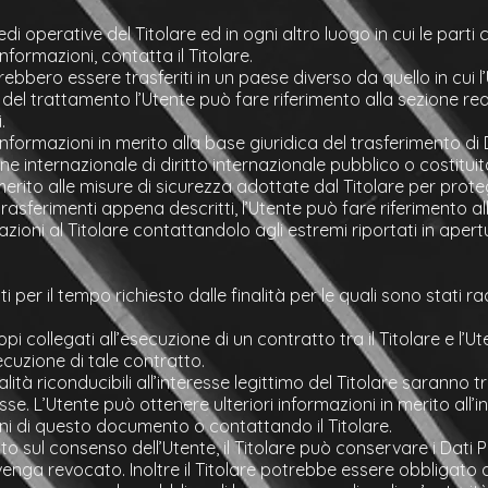
edi operative del Titolare ed in ogni altro luogo in cui le part
informazioni, contatta il Titolare.
trebbero essere trasferiti in un paese diverso da quello in cui l
o del trattamento l’Utente può fare riferimento alla sezione real
.
nformazioni in merito alla base giuridica del trasferimento di D
 internazionale di diritto internazionale pubblico o costitui
rito alle misure di sicurezza adottate dal Titolare per proteg
asferimenti appena descritti, l’Utente può fare riferimento all
oni al Titolare contattandolo agli estremi riportati in apert
i per il tempo richiesto dalle finalità per le quali sono stati rac
opi collegati all’esecuzione di un contratto tra il Titolare e l’
cuzione di tale contratto.
nalità riconducibili all’interesse legittimo del Titolare saranno t
se. L’Utente può ottenere ulteriori informazioni in merito all’
ioni di questo documento o contattando il Titolare.
 sul consenso dell’Utente, il Titolare può conservare i Dati P
ga revocato. Inoltre il Titolare potrebbe essere obbligato a