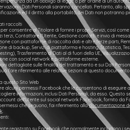
temperanza ad un obbligo di legge o per ordine di un’autorità
vazioni i Dati Personali saranno cancellati. Pertanto, allo spira
ficazione ed il diritto alla portabilità dei Dati non potranno pi
ti raccolti
 per consentire al Titolare di fornire i propri Servizi, così come 
 terzi, Contattare l'Utente, Gestione contatti e invio di mess
azione con piattaforme di raccolta dati e altre terze parti, Re
one di backup, Servizi di piattaforma e hosting, Statistica, Te
esting), Trasferimento di Dati al di fuori della UE, Visualizzazi
ione con social network e piattaforme esterne.
ioni dettagliate sulle finalità del trattamento e sui Dati Perso
 può fare riferimento alle relative sezioni di questo documento
da questo Sito Web
e alcuni permessi Facebook che le consentono di eseguire a
ogliere informazioni, inclusi Dati Personali, da esso. Questo 
account dell'Utente sul social network Facebook, fornito da 
permessi che seguono, fai riferimento alla
documentazione d
ok
.
enti:
Utente registrato su Facebook che normalmente includono i seg