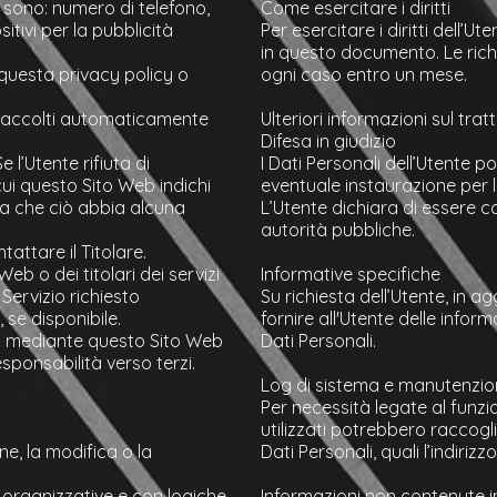
 sono: numero di telefono,
Come esercitare i diritti
itivi per la pubblicità
Per esercitare i diritti dell’U
in questo documento. Le richi
i questa privacy policy o
ogni caso entro un mese.
o, raccolti automaticamente
Ulteriori informazioni sul tr
Difesa in giudizio
 l’Utente rifiuta di
I Dati Personali dell’Utente p
cui questo Sito Web indichi
eventuale instaurazione per la
nza che ciò abbia alcuna
L’Utente dichiara di essere c
autorità pubbliche.
attare il Titolare.
eb o dei titolari dei servizi
Informative specifiche
 Servizio richiesto
Su richiesta dell’Utente, in 
 se disponibile.
fornire all'Utente delle infor
visi mediante questo Sito Web
Dati Personali.
responsabilità verso terzi.
Log di sistema e manutenzi
Per necessità legate al funzi
utilizzati potrebbero raccogl
ne, la modifica o la
Dati Personali, quali l’indirizz
 organizzative e con logiche
Informazioni non contenute i