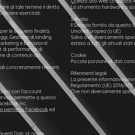
.
Questo Sito Web (o questa A
re di tale termine il diritto
Lo strumento hardware o softw
ù essere esercitati.
Servizio
Il Servizio fornito da questo 
per le seguenti finalità:
Unione Europea (o UE)
aggi, Gestione di landing
Salvo ove diversamente speci
marketing e behavioral
esteso a tutti gli attuali st
st di performance di
one di contenuti da
Cookie
Piccola porzione di dati conse
nali concretamente rilevanti
.
Riferimenti legali
La presente informativa privacy
Regolamento (UE) 2016/679.
zioni con l’account
Ove non diversamente specif
servizio permette a questo
Facebook Inc.
ei permessi Facebook
ed
uenti Dati: id, nome,