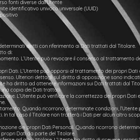
rso fonti diverse dall'Utente
mite identificativo univoco universale (UUID)
positivo
terminati diritti con riferimento ai Dati trattati dal Titolare.
tto di:
momento. L’Utente può revocare il consenso al trattamento dei
opri Dati. L’Utente può opporsi al trattamento dei propri Dat
enso. Ulteriori dettagli sul diritto di opposizione sono indicat
te ha diritto ad ottenere informazioni sui Dati trattati dal Tit
una copia dei Dati trattati.
icazione. L’Utente può verificare la correttezza dei propri Dati 
ne.
attamento. Quando ricorrono determinate condizioni, l’Utente p
. In tal caso il Titolare non tratterà i Dati per alcun altro sco
mozione dei propri Dati Personali. Quando ricorrono determina
 propri Dati da parte del Titolare.
asferire ad altro titolare. L’Utente ha diritto di ricevere i propr