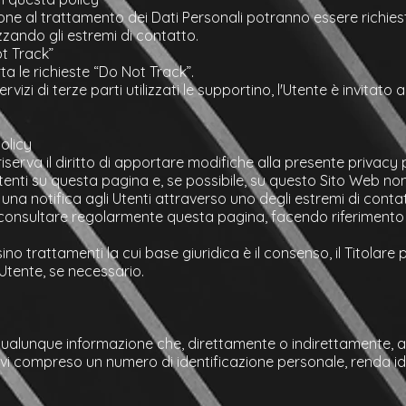
azione al trattamento dei Dati Personali potranno essere richie
zzando gli estremi di contatto.
ot Track”
 le richieste “Do Not Track”.
rvizi di terze parti utilizzati le supportino, l'Utente è invitato 
olicy
i riserva il diritto di apportare modifiche alla presente priva
enti su questa pagina e, se possibile, su questo Sito Web n
 una notifica agli Utenti attraverso uno degli estremi di contat
i consultare regolarmente questa pagina, facendo riferimento 
ino trattamenti la cui base giuridica è il consenso, il Titolar
Utente, se necessario.
qualunque informazione che, direttamente o indirettamente, 
 ivi compreso un numero di identificazione personale, renda ide