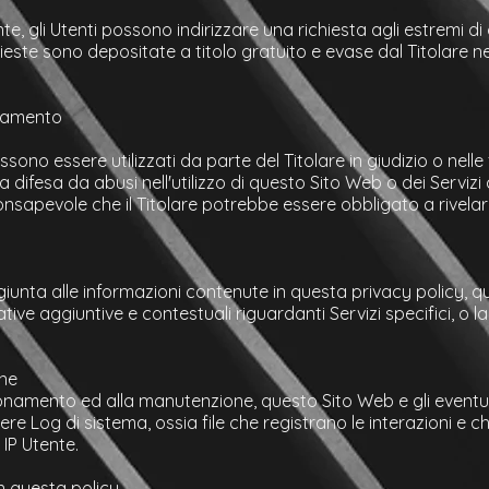
tente, gli Utenti possono indirizzare una richiesta agli estremi di
este sono depositate a titolo gratuito e evase dal Titolare ne
attamento
ossono essere utilizzati da parte del Titolare in giudizio o nell
 difesa da abusi nell'utilizzo di questo Sito Web o dei Servizi
onsapevole che il Titolare potrebbe essere obbligato a rivelare
aggiunta alle informazioni contenute in questa privacy policy,
mative aggiuntive e contestuali riguardanti Servizi specifici, o l
one
onamento ed alla manutenzione, questo Sito Web e gli eventual
iere Log di sistema, ossia file che registrano le interazioni 
o IP Utente.
n questa policy