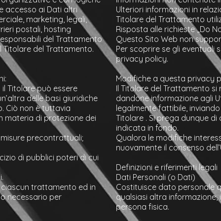
e accesso ai Dati altri
Ulteriori informazioni in rel
ciale, marketing, legali,
Titolare del Trattamento utili
ieri postali, hosting
Risposta alle richieste „Do N
Responsabili del Trattamento
Questo Sito Web non supporta
l Titolare del Trattamento.
Per scoprire se gli eventuali se
privacy policy.
i:
Modifiche a questa privacy p
 il Titolare può essere
Il Titolare del Trattamento s
’altra delle basi giuridiche
dandone informazione agli Ut
. Ciò non è tuttavia
legalmente fattibile, inviando
in materia di protezione dei
Titolare . Si prega dunque d
indicata in fondo.
 misure precontrattuali;
Qualora le modifiche interess
nuovamente il consenso dell’
zio di pubblici poteri di cui
Definizioni e riferimenti legali
i.
Dati Personali (o Dati)
i ciascun trattamento ed in
Costituisce dato personale 
o o necessario per
qualsiasi altra informazione,
persona fisica.