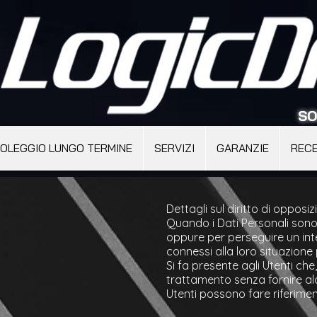
SO
OLEGGIO LUNGO TERMINE
SERVIZI
GARANZIE
RECE
Dettagli sul diritto di opposi
Quando i Dati Personali sono tr
oppure per perseguire un inte
connessi alla loro situazione 
Si fa presente agli Utenti che
trattamento senza fornire alcu
Utenti possono fare riferimen