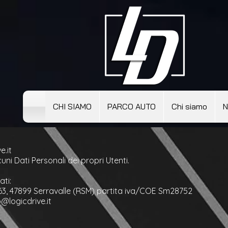
CHI SIAMO
PARCO AUTO
Chi siamo
N
e.it
ni Dati Personali dei propri Utenti.
ati:
 63, 47899 Serravalle (RSM) partita iva/COE Sm28752
o@logicdrive.it