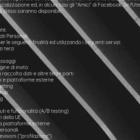
calizzazione ed, in alcuni casi gli “Amici” di Facebook. Se l'Ute
i stessi saranno disponibili.
te.
ati Personali
er le seguenti finalità ed utilizzando i seguenti servizi:
i terzi
essaggi
ine di invito
raccolta dati e altre terze parti
k e piattaforme esterne
geting
ckup
ng
ti e funzionalità (A/B testing)
i della UE
da piattaforme esterne
Personali
evisioni (“profilazione”)