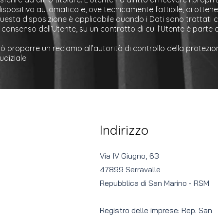
ispositivo automatico e, ove tecnicamente fattibile, di ottene
 Questa disposizione è applicabile quando i Dati sono trattati
 consenso dell’Utente, su un contratto di cui l’Utente è parte 
 proporre un reclamo all’autorità di controllo della protezion
diziale.
Indirizzo
Via IV Giugno, 63
47899 Serravalle
Repubblica di San Marino - RSM
Registro delle imprese: Rep. San