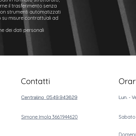
rne il trasferimento senza
 con strumenti automatizzati
o su misure contrattuali ad
e dei dati personali
Contatti
Orar
Centralino 0549.943629
Lun. - V
Simone Imola 366.1944620
Sabato
Domeni