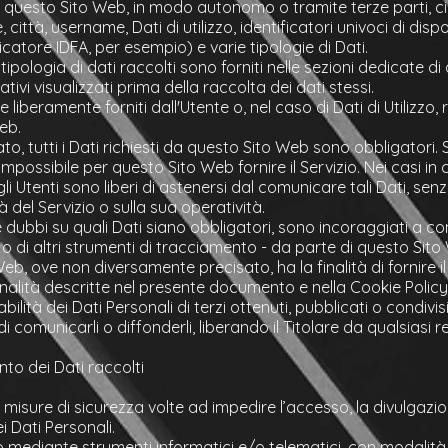
da questo Sito Web, in modo autonomo o tramite terze parti, ci
ttà, username, Dati di utilizzo, identificatori univoci di dispos
icatore IDFA, per esempio) e varie tipologie di Dati.
ipologia di dati raccolti sono forniti nelle sezioni dedicate d
tivi visualizzati prima della raccolta dei dati stessi.
 liberamente forniti dall'Utente o, nel caso di Dati di Utilizz
eb.
, tutti i Dati richiesti da questo Sito Web sono obbligatori. Se
possibile per questo Sito Web fornire il Servizio. Nei casi in 
 gli Utenti sono liberi di astenersi dal comunicare tali Dati, se
 del Servizio o sulla sua operatività.
dubbi su quali Dati siano obbligatori, sono incoraggiati a cont
 o di altri strumenti di tracciamento - da parte di questo Sito W
Web, ove non diversamente precisato, ha la finalità di fornire il
i finalità descritte nel presente documento e nella Cookie Policy,
bilità dei Dati Personali di terzi ottenuti, pubblicati o condi
 di comunicarli o diffonderli, liberando il Titolare da qualsiasi 
to dei Dati raccolti
 misure di sicurezza volte ad impedire l’accesso, la divulgazio
i Dati Personali.
o mediante strumenti informatici e/o telematici, con modalità