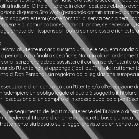
lità indicate. Oltre al Titolare, in alcuni casi, potrebbero aver
zzazione di questo Sito Web (personale amministrativo, commer
o soggetti esterni (come fornitori di servizi tecnici terzi, corr
e, agenzie di comunicazione) nominati anche, se necessario, 
o aggiornato dei Responsabili potrà sempre essere richiesto a
o
i relativi all’Utente in caso sussista una delle seguenti condizion
o per una o più finalità specifiche; Nota: in alcuni ordinamenti
rsonali senza che debba sussistere il consenso dell’Utente o un
 quando l’Utente non si opponga (“opt-out”) a tale trattamento
ento di Dati Personali sia regolato dalla legislazione europea 
l'esecuzione di un contratto con l’Utente e/o all'esecuzione di
r adempiere un obbligo legale al quale è soggetto il Titolare;
 l'esecuzione di un compito di interesse pubblico o per l'eserci
 il perseguimento del legittimo interesse del Titolare o di terz
ichiedere al Titolare di chiarire la concreta base giuridica d
il trattamento sia basato sulla legge, previsto da un contratt