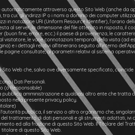
e automaticamente attraverso questo Sito Web (anche da appl
tra cui: gli indirizzi IP o i nomi a dominio dei computer utilizz
zzi in notazione URI (Uniform Resource Identifier), l’orario dell
chiesta al server, la dimensione del file ottenuto in risposta, il 
r (buon fine, errore, ecc.) il paese di provenienza, le caratter
al visitatore, le varie connotazioni temporali della visita (ad 
 e i dettagli relativi all’itinerario seguito all’interno dell’A
le pagine consultate, ai parametri relativi al sistema operativ
to Sito Web che, salvo ove diversamente specificato, coincide 
scono i Dati Personali.
o (o Responsabile)
 la pubblica amministrazione e qualsiasi altro ente che tratta 
osto nella presente privacy policy.
itolare)
 l'autorità pubblica, il servizio o altro organismo che, singola
i del trattamento di dati personali e gli strumenti adottati, ivi
amento ed alla fruizione di questo Sito Web. Il Titolare del Tr
 titolare di questo Sito Web.