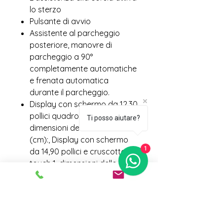
lo sterzo
Pulsante di avvio
Assistente al parcheggio
posteriore, manovre di
parcheggio a 90°
completamente automatiche
e frenata automatica
durante il parcheggio.
Display con schermo da 12,30
pollici quadro strumenti 1 e
Ti posso aiutare?
dimensioni dello schermo
(cm):, Display con schermo
1
da 14,90 pollici e cruscotto
touch 1, dimensioni dello
schermo (cm):, fisso,
manopola rotante, controllo
touchpad e no
Luci a LED: luce freno,