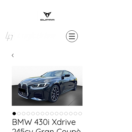
MENU
BMW 430i Xdrive
245cv Gran Coupè