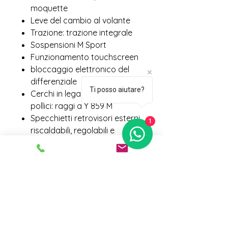
moquette
Leve del cambio al volante
Trazione: trazione integrale
Sospensioni M Sport
Funzionamento touchscreen
bloccaggio elettronico del
differenziale
Ti posso aiutare?
Cerchi in lega leggera M da 19
pollici: raggi a Y 859 M
Specchietti retrovisori esterni
1
riscaldabili, regolabili e
ripiegabili elettricamente
Pacchetto di innovation
Sistema di chiamata di
emergenza: chiamata di
emergenza intelligente inclusi
TeleServices (servizio a
tempo limitato)