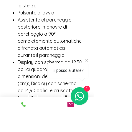
lo sterzo
Pulsante di avvio
Assistente al parcheggio
posteriore, manovre di
parcheggio a 90°
completamente automatiche
e frenata automatica
durante il parcheggio.
Display con schermo da 12,30
pollici quadro strumenti 1 e
Ti posso aiutare?
dimensioni dello schermo
(cm):, Display con schermo
1
da 14,90 pollici e cruscotto
touch 1, dimensioni dello
schermo (cm):, fisso,
manopola rotante, controllo
touchpad e no
Luci a LED: luce freno,