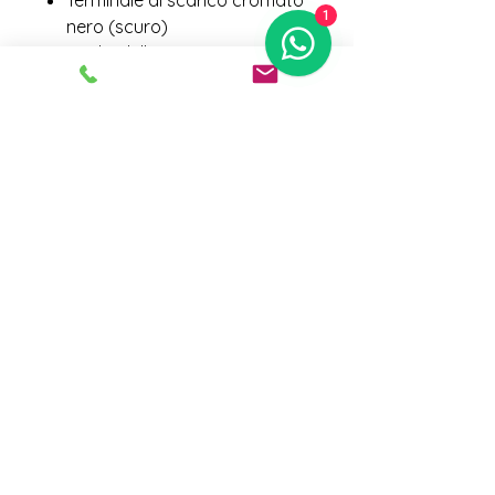
Terminale di scarico cromato
1
nero (scuro)
Soglie delle porte con inserto
in alluminio e scritte
illuminato
Specchietti retrovisori esterni
regolabili elettricamente
riscaldato e pieghevole
con oscuramento
automatico e rilevamento del
marciapiede
Chiave digitale del veicolo
Display passeggero MMI
Sistema di assistenza alla
guida: Parking Assistant plus
Interni: Elementi interni in
microfibra Dinamica
superiore e inferiore
Esperienza MMI plus